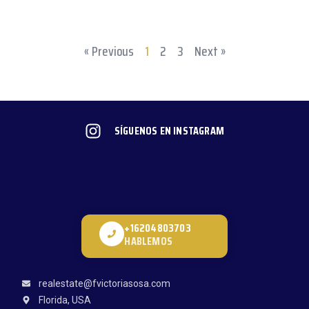
« Previous
1
2
3
Next »
SÍGUENOS EN INSTAGRAM
+16204803703
HABLEMOS
realestate@fvictoriasosa.com
Florida, USA