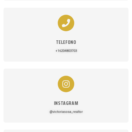
TELEFONO
+16204803703
INSTAGRAM
@victoriasosa_realtor