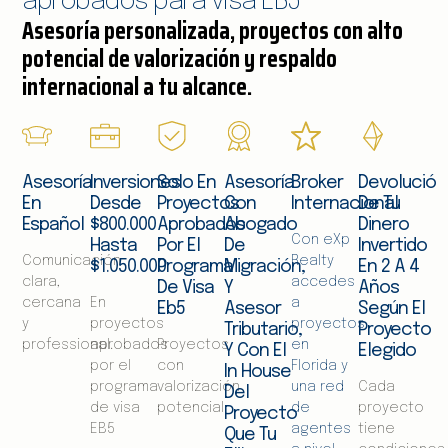
aprobados para visa EB5
Asesoría personalizada, proyectos con alto
potencial de valorización y respaldo
internacional a tu alcance.
Asesoría
Inversiones
Solo En
Asesoría
Broker
Devolució
En
Desde
Proyectos
Con
Internacional
De Tu
Español
$800.000
Aprobados
Abogado
Dinero
Con eXp
Hasta
Por El
De
Invertido
Comunicación
Realty
$1.050.000
Programa
Migración,
En 2 A 4
clara,
accedes
De Visa
Y
Años
cercana
En
a
Eb5
Asesor
Según El
y
proyectos
proyectos
Tributario,
Proyecto
professional.
aprobados
Proyectos
en
Y Con El
Elegido
por el
con
Florida y
In House
programa
valorización
una red
Cada
Del
de visa
potencial
de
proyecto
Proyecto
EB5
agentes
tiene
Que Tu