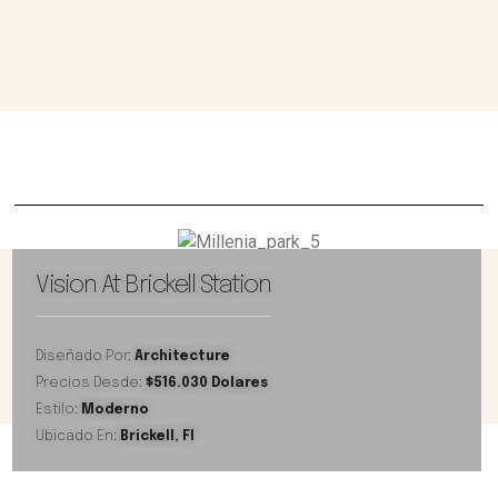
Vision At Brickell Station
Diseñado Por:
Architecture
Precios Desde:
$516.030 Dolares
Estilo:
Moderno
Ubicado En:
Brickell, Fl