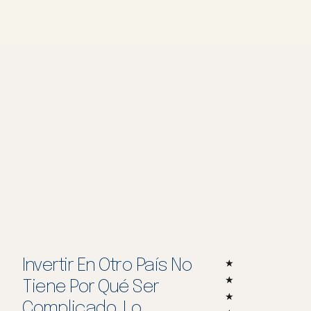
Invertir En Otro País No
5/5
★
★
Tiene Por Qué Ser
★
Complicado. Lo