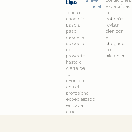
a nivel
condiciones
Elijas
mundial
específicas
Tendrás
que
asesoría
deberás
paso a
revisar
paso
bien con
desde la
el
selección
abogado
del
de
proyecto
migración.
hasta el
cierre de
tu
inversión
con el
profesional
especializado
en cada
area