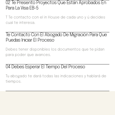
02 Te Presento Proyectos Que Están Aprobados En
Para La Visa EB-5
T Te contacto con el in House de cada uno y ú decides
cual te interesa.
Te Contacto Con El Abogado De Migración Para Que
Puedas Iniciar El Proceso
Debes tener disponibles los documentos que te pidan
para poder que avances.
04 Debes Esperar El Tiempo Del Proceso
Tu abogado te dará todas las indicaciones y hablará de
tiempos.