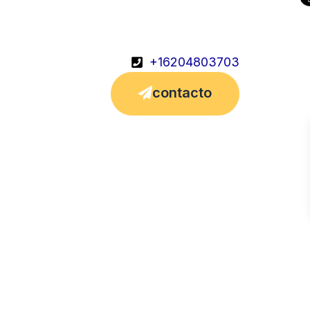
+16204803703
contacto