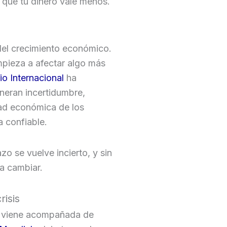
 que tu dinero vale menos.
del crecimiento económico.
mpieza a afectar algo más
o Internacional
ha
eneran incertidumbre,
idad económica de los
a confiable.
zo se vuelve incierto, y sin
a cambiar.
risis
ón viene acompañada de