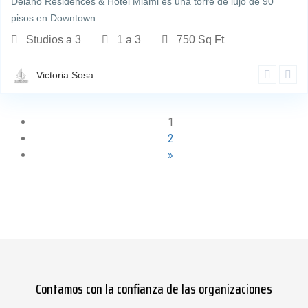
Delano Residences & Hotel Miami es una torre de lujo de 90
pisos en Downtown…
Studios a 3
1 a 3
750 Sq Ft
Victoria Sosa
1
2
»
Contamos con la confianza de las organizaciones