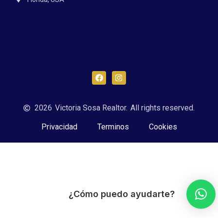
F
I
a
n
c
s
e
t
b
a
2026
Victoria Sosa Realtor.
All rights reserved.
o
g
o
r
Privacidad
Terminos
Cookies
k
a
m
¿Cómo puedo ayudarte?