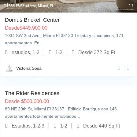
1034 SW 2nd Ave, Miami, FL
7
Domus Brickell Center
Desde
$
449.900.00
1034 SW 2nd Ave , Miami Fl 33130 Treinta y cinco pisos, 171
apartamentos. En…
estudios, 1-2
1-2
Desde 372 Sq Ft
Victoria Sosa
89 NE 29TH St, Miami Fl 33137
14
The Rider Residences
Desde
$
500.000.00
89 NE 29th St, Miami Fl 33137 Edificio Boutique con 146
apartamentos totalmente amoblados…
Estudios, 1-2-3
1-2
Desde 440 Sq Ft