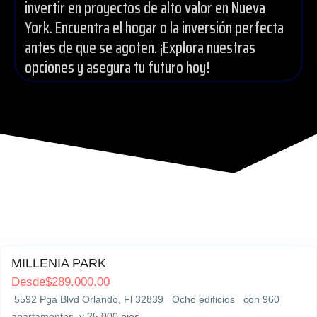
invertir en proyectos de alto valor en Nueva
York. Encuentra el hogar o la inversión perfecta
antes de que se agoten. ¡Explora nuestras
opciones y asegura tu futuro hoy!
5592 Pga Bulevard, Orlando
7
MILLENIA PARK
Desde
$
289.000.00
5592 Pga Blvd Orlando, Fl 32839 Ocho edificios con 960
apartamentos y 25.000 pies…