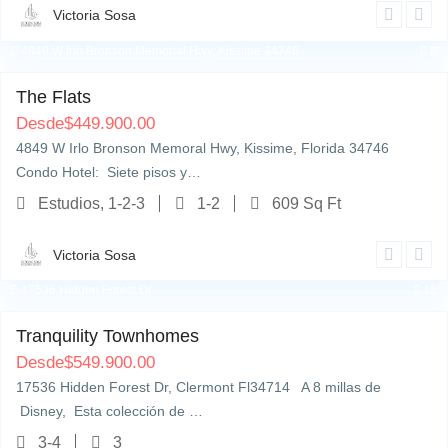
Victoria Sosa
4849 W Irlo Bronson Memorial Hwy, Kissime 34746
8
The Flats
Desde
$
449.900.00
4849 W Irlo Bronson Memoral Hwy, Kissime, Florida 34746
Condo Hotel: Siete pisos y…
Estudios, 1-2-3
1-2
609 Sq Ft
Victoria Sosa
17536 Hidden Forest Dr
11
Tranquility Townhomes
Desde
$
549.900.00
17536 Hidden Forest Dr, Clermont Fl34714 A 8 millas de
Disney, Esta colección de …
3-4
3