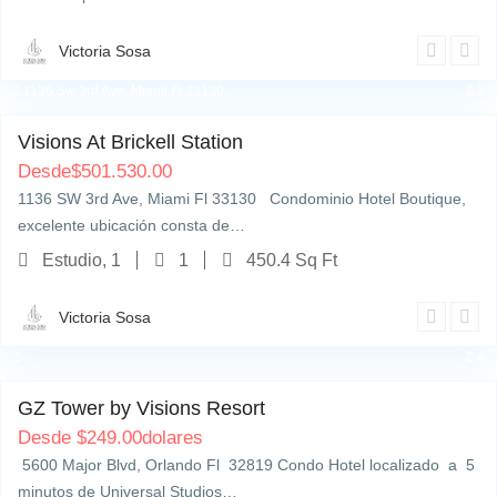
Victoria Sosa
1136 Sw 3rd Ave, Miami Fl 33130
2
Visions At Brickell Station
Desde
$
501.530.00
1136 SW 3rd Ave, Miami Fl 33130 Condominio Hotel Boutique,
excelente ubicación consta de…
Estudio, 1
1
450.4 Sq Ft
Victoria Sosa
4
GZ Tower by Visions Resort
Desde
$
249.00
dolares
5600 Major Blvd, Orlando Fl 32819 Condo Hotel localizado a 5
minutos de Universal Studios…