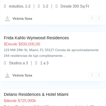
estudios, 1-2
1-2
Desde 300 Sq Ft
Victoria Sosa
119 NW 29th St, Miami, FL 33127
11
Frida Kahlo Wynwood Residences
$
Desde $500,000,00
119 NW 29th St, Miami, FL 33127 Consta de aproximadamente
244 residencias de lujo completamente…
Studios a 3
1 a 3
Victoria Sosa
400 Biscayne Blvd, Miami, FL 33132
12
Delano Residences & Hotel Miami
$
desde $725.000k